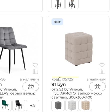
хит
750
в наличии
код
105725
в наличии
n
91 byn
 byn/месяц
от 2.53 byn/месяц
LLAS, серый велюр
Пуф АРИСТО, велюр мокко
ый
светлый, 300х300х400
+4