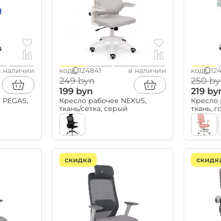
в наличии
код
124841
в наличии
код
12
249 byn
250 by
199 byn
219 by
 PEGAS,
Кресло рабочее NEXUS,
Кресло 
ткань/сетка, серый
ткань, 
скидка
скидк