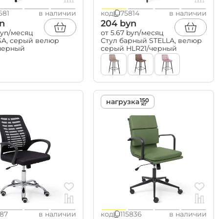
681
в наличии
код
75814
в наличии
n
204 byn
Товары для дома
byn/месяц
от 5.67 byn/месяц
SA, серый велюр
Стул барный STELLA, велюр
аксессуары для ванной
/черный
серый HLR21/черный
стеллажи, этажерки
мебель и аксессуары из
бамбука
органайзеры, контейнеры
свечи, ароматы для дома
вешалки напольные
вешалки настенные,
нагрузка
надверные
вешалки-плечики
187
в наличии
код
115836
в наличии