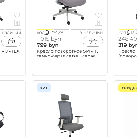
Мягкая мебель
в наличии
код
127429
в наличии
код
13
диваны
1 015 byn
248.40
модульные диваны
кресла
799 byn
219 by
пуфы
 VORTEX,
Кресло поворотное SPIRIT,
Кресло 
кресла-кровати
темно-серая сетка+ серая
(поворо
бескаркасная мебель
ия
ткань/серый полиамид
хит
скидк