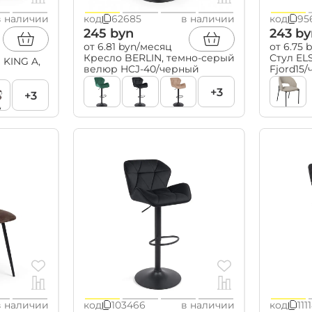
в наличии
код
62685
в наличии
код
95
245 byn
243 by
Свет
от 6.81 byn/месяц
от 6.75 
Кресло BERLIN, темно-серый
Стул EL
 KING A,
светильники
велюр HCJ-40/черный
Fjord15
бра
торшеры
+3
+3
настольные лампы
ночники
лампочки
в наличии
код
103466
в наличии
код
111