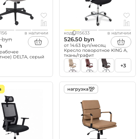
Мебель по
0156
в наличии
код
115633
в наличии
комнатам
 byn
526.50 byn
спальни
n
от 14.63 byn/месяц
гостиные
Кресло поворотное KING A,
рабочее
прихожие
ткань/графит
тное) DELTA, серый
детские
кабинеты
+3
ванные
а
нагрузка