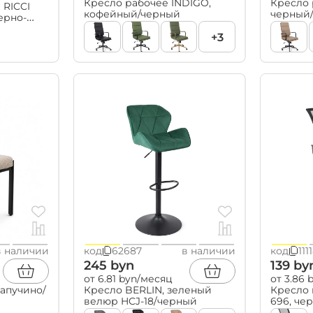
Кресло рабочее INDIGO,
Кресло 
 RICCI
кофейный/черный
черный
Текстиль
черно-
ковры
+3
шторы, тюль
полотенца
постельные
принадлежности
пледы
декоративные подушки и
наволочки
подушки для сидения
текстиль для кухни
в наличии
код
62687
в наличии
код
111
245 byn
139 by
от 6.81 byn/месяц
от 3.86
капучино/
Кресло BERLIN, зеленый
Кресло 
велюр HCJ-18/черный
696, че