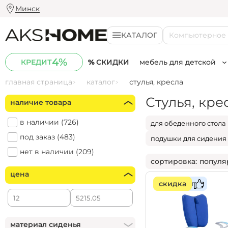
Минск
КАТАЛОГ
К
о
м
п
ь
ю
т
е
р
н
о
е
4%
СКИДКИ
мебель для детской
КРЕДИТ
Стулья
главная страница
каталог
стулья, кресла
Комната для школьн
кухонные
Комната для подрос
барные
Стулья, кре
наличие товара
Комната для дошкол
табуреты
компьютерные
детские
в наличии (
726
)
для обеденного стола
кресла
кресла-качалки
под заказ (
483
)
подушки для сидения
садовые
нет в наличии (
209
)
популя
цена
популярные
скидка
хит
дешевые
дорогие
новинки
акции
материал сиденья