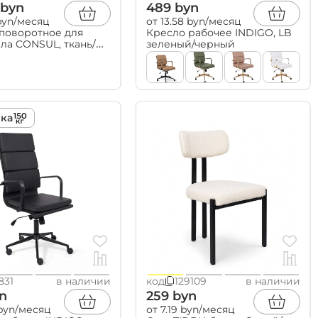
 byn
489 byn
 byn/месяц
от 13.58 byn/месяц
поворотное для
Кресло рабочее INDIGO, LB
ла CONSUL, ткань/
зеленый/черный
черный
зка
831
в наличии
код
129109
в наличии
n
259 byn
 byn/месяц
от 7.19 byn/месяц