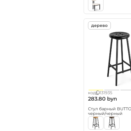
Канны (
9
)
капучино (
3
)
Касабланка (
3
)
дерево
Кон Панна (
4
)
Крон чёрный (
1
)
Латте (
3
)
Лион (
7
)
Лугано (
2
)
Люксембург (
2
)
Марсель (
11
)
Милан (
6
)
код
131935
Мохито (
2
)
283.80 byn
Неаполь (
3
)
Стул барный BUTT
Ницца (
2
)
черный/черный
Парм кремовый (
1
)
ПИ Н чёрный (
1
)