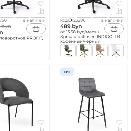
0750
в наличии
код
123296
в наличии
 byn
489 byn
n
от 13.58 byn/месяц
Кресло рабочее INDIGO, LB
поворотное PROFIT,
кофейный/черный
хит