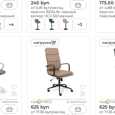
245 byn
175.50
от 6.81 byn/месяц
от 4.88
-
Кресло BERLIN, черный
Кресло 
/черный
велюр HCJ-50/черный
персона
сетка, 
+4
+3
нагрузка
нагру
в наличии
код
115832
в наличии
код
115
625 byn
625 by
от 17.36 byn/месяц
от 17.36