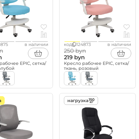
4875
в наличии
код
124873
в наличии
n
250 byn
n
219 byn
рабочее EPIC, сетка/
Кресло рабочее EPIC, сетка/
голубой
ткань, розовый
а
нагрузка