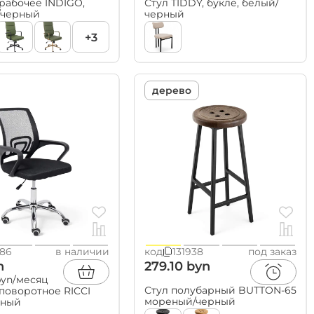
рабочее INDIGO,
Стул TIDDY, букле, белый/
/черный
черный
Посуда
столовая
+3
для напитков
для сервировки
формы для запекания
подносы, салфетницы
дерево
186
в наличии
код
131938
под заказ
n
279.10 byn
 byn/месяц
Стул полубарный BUTTON-65
поворотное RICCI
мореный/черный
рный