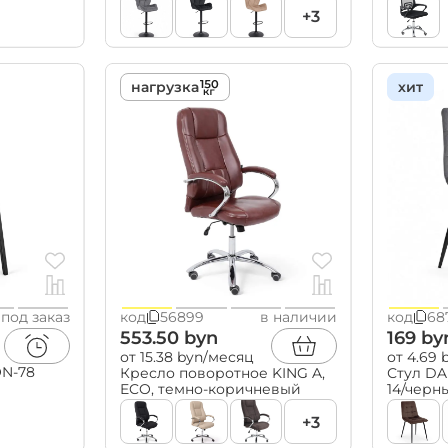
+3
нагрузка
хит
под заказ
код
56899
в наличии
код
68
553.50 byn
169 by
от 15.38 byn/месяц
от 4.69
ON-78
Кресло поворотное KING A,
Стул DA
ECO, темно-коричневый
14/черн
+3