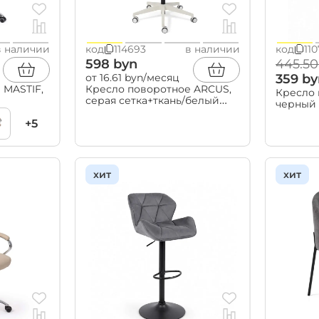
в наличии
код
114693
в наличии
код
11
598 byn
445.50
от 16.61 byn/месяц
359 by
 MASTIF,
Кресло поворотное ARCUS,
Кресло 
серая сетка+ткань/белый
черный
полиамид, коллекция
+5
AKSPRIME
хит
хит