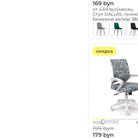
Багамы (
1
)
169 byn
Бари (
1
)
от 4.69 byn/месяц
Стул DALLAS, темно
Барселона (
3
)
бежевый велюр 38
Беллини (
2
)
Бета Н чёрный (
1
)
Бета чёрный (
1
)
скидка
Боно (
3
)
Бордо (
3
)
Бруно чёрный (
1
)
Валенсия (
1
)
Варна чёрный (
1
)
Вернер чёрный (
1
)
Верона (
1
)
Гамма П чёрный (
1
)
код
117093
Гамма Р чёрный (
1
)
199 byn
Гамма чёрный (
1
)
179 byn