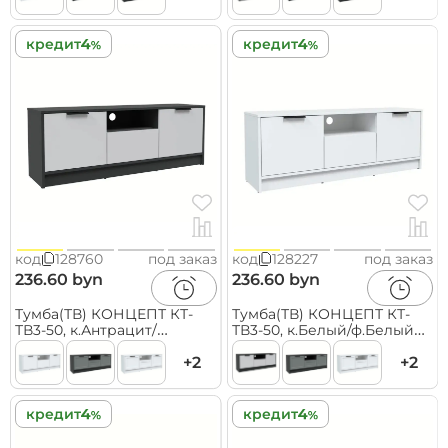
кредит
кредит
код
128760
под заказ
код
128227
под заказ
236.60 byn
236.60 byn
Тумба(ТВ) КОНЦЕПТ КТ-
Тумба(ТВ) КОНЦЕПТ КТ-
ТВ3-50, к.Антрацит/
ТВ3-50, к.Белый/ф.Белый
ф.Серый
(В495хШ1360хГ355мм)
(В495хШ1360хГ355мм)
+2
+2
кредит
кредит