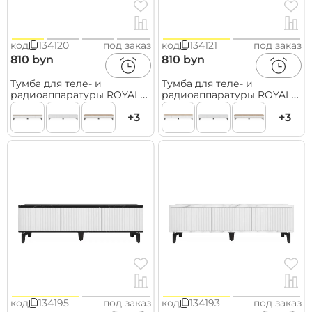
код
134120
под заказ
код
134121
под заказ
810 byn
810 byn
Тумба для теле- и
Тумба для теле- и
радиоаппаратуры ROYAL
радиоаппаратуры ROYAL
5027 эко, Дуб Кантри-
5027 эко, Макиато-Черный
Черный
+3
+3
код
134195
под заказ
код
134193
под заказ