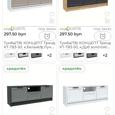
код
129175
под заказ
код
129176
под заказ
297.50 byn
297.50 byn
Тумба(ТВ) КОНЦЕПТ Тренд
Тумба(ТВ) КОНЦЕПТ Тренд
КТ-ТВ3-50, к.Белый/ф.Луна
КТ-ТВ3-50, к.Дуб золотой/
(В495хШ1360хГ355мм)
ф.Пепел
+2
(В495хШ1360хГ355мм)
+2
кредит
кредит