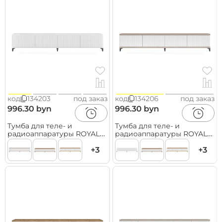
код
134203
под заказ
код
134206
под заказ
996.30 byn
996.30 byn
Тумба для теле- и
Тумба для теле- и
радиоаппаратуры ROYAL
радиоаппаратуры ROYAL
5037 эко, Белый-Черный
5037 эко, Макиато-Черный
+3
+3