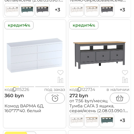
белая/ясень (2.08.03.090.14
темно-бирюзовая/ясень
RU)
(2.08.03.090.16 RU)
+3
+3
кредит
кредит
код
115226
под заказ
код
122734
в наличии
360 byn
272 byn
от 7.56 byn/месяц
Комод ВАРМА 6Д,
Тумба САГА 3 ящика,
160*77*40. белый
серая/ясень (2.08.03.090.15
RU)
+3