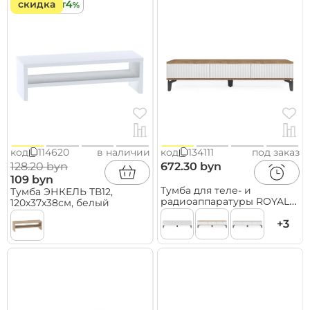
скидка
кредит
код
114620
в наличии
код
134111
под заказ
128.20 byn
672.30 byn
109 byn
Тумба для теле- и
Тумба ЭНКЕЛЬ ТВ12,
радиоаппаратуры ROYAL
120х37х38см, белый
5021 эко, Дуб Веллингтон-
Черный
+3