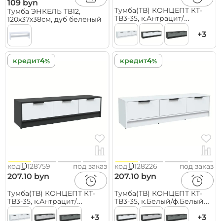
109 byn
Тумба(ТВ) КОНЦЕПТ КТ-
Тумба ЭНКЕЛЬ ТВ12,
ТВ3-35, к.Антрацит/
120х37х38см, дуб беленый
ф.Серый
(В348хШ1360хГ355мм)
+3
кредит
кредит
код
128759
под заказ
код
128226
под заказ
207.10 byn
207.10 byn
Тумба(ТВ) КОНЦЕПТ КТ-
Тумба(ТВ) КОНЦЕПТ КТ-
ТВ3-35, к.Антрацит/
ТВ3-35, к.Белый/ф.Белый
ф.Белый
(В348хШ1360хГ355мм)
(В348хШ1360хГ355мм)
+3
+3