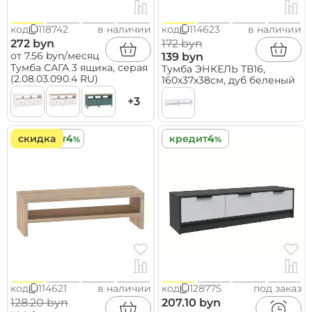
код
118742
в наличии
код
114623
в наличии
272 byn
172 byn
от 7.56 byn/месяц
139 byn
Тумба САГА 3 ящика, серая
Тумба ЭНКЕЛЬ ТВ16,
(2.08.03.090.4 RU)
160х37х38см, дуб беленый
+3
скидка
кредит
кредит
код
114621
в наличии
код
128775
под заказ
128.20 byn
207.10 byn