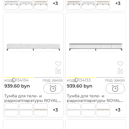
Черный
+3
Черный
+3
код
134134
под заказ
код
134133
под заказ
939.60 byn
939.60 byn
Тумба для теле- и
Тумба для теле- и
радиоаппаратуры ROYAL
радиоаппаратуры ROYAL
5029 эко, Мрамор
5029 эко, Металл Бруклин-
Каррара-Черный
+3
Черный
+3