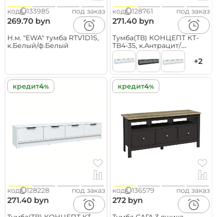
код
133985
под заказ
код
128761
под заказ
269.70 byn
271.40 byn
Н.м. "EWA" тумба RTV1D1S,
Тумба(ТВ) КОНЦЕПТ КТ-
к.Белый/ф.Белый
ТВ4-35, к.Антрацит/
ф.Серый
(В348хШ1800хГ355мм)
+2
кредит
кредит
код
128228
под заказ
код
136579
под заказ
271.40 byn
272 byn
Тумба(ТВ) КОНЦЕПТ КТ-
Тумба САГА 3 ящика,