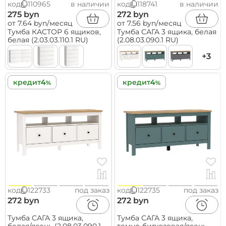
код
110965
в наличии
код
118741
в наличии
275 byn
272 byn
от 7.64 byn/месяц
от 7.56 byn/месяц
Тумба КАСТОР 6 ящиков,
Тумба САГА 3 ящика, белая
белая (2.03.03.110.1 RU)
(2.08.03.090.1 RU)
+3
кредит
кредит
код
122733
под заказ
код
122735
под заказ
272 byn
272 byn
Тумба САГА 3 ящика,
Тумба САГА 3 ящика,