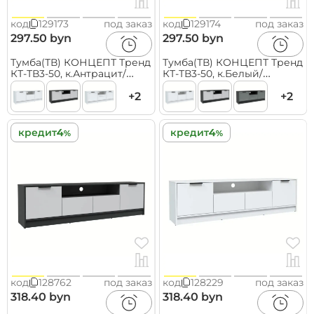
код
129173
под заказ
код
129174
под заказ
297.50 byn
297.50 byn
Тумба(ТВ) КОНЦЕПТ Тренд
Тумба(ТВ) КОНЦЕПТ Тренд
КТ-ТВ3-50, к.Антрацит/
КТ-ТВ3-50, к.Белый/
ф.Серый
ф.Белый
(В495хШ1360хГ355мм)
+2
(В495хШ1360хГ355мм)
+2
кредит
кредит
код
128762
под заказ
код
128229
под заказ
318.40 byn
318.40 byn