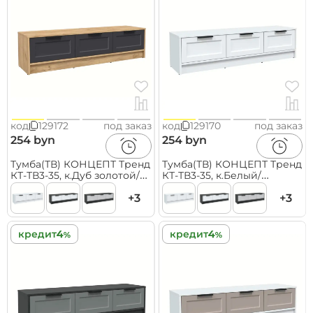
код
129172
под заказ
код
129170
под заказ
254 byn
254 byn
Тумба(ТВ) КОНЦЕПТ Тренд
Тумба(ТВ) КОНЦЕПТ Тренд
КТ-ТВ3-35, к.Дуб золотой/
КТ-ТВ3-35, к.Белый/
ф.Пепел
ф.Белый
(В348хШ1360хГ355мм)
+3
(В348хШ1360хГ355мм)
+3
кредит
кредит