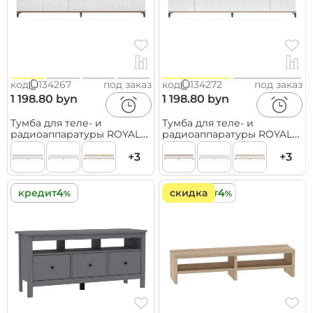
код
134267
под заказ
код
134272
под заказ
1 198.80 byn
1 198.80 byn
Тумба для теле- и
Тумба для теле- и
радиоаппаратуры ROYAL
радиоаппаратуры ROYAL
5039 эко, Дуб Веллингтон-
5039 эко, Макиато-Черный
Черный
+3
+3
кредит
скидка
кредит