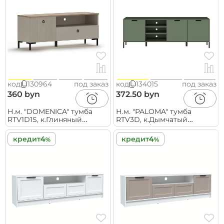
код
130964
под заказ
код
134015
под заказ
360 byn
372.50 byn
Н.м. "DOMENICA" тумба
Н.м. "PALOMA" тумба
RTV1D1S, к.Глиняный
RTV3D, к.Дымчатый
серый+Дуб сильвержек
зеленый/ф.Дымчатый
ореховый/Глиняный
зеленый
кредит
кредит
серый