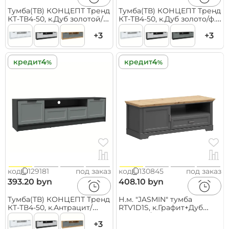
Тумба(ТВ) КОНЦЕПТ Тренд
Тумба(ТВ) КОНЦЕПТ Тренд
КТ-ТВ4-50, к.Дуб золотой/
КТ-ТВ4-50, к.Дуб золото/ф.
ф.Пепел
серый (1800х495х355)
(В495хШ1800хГ355мм)
+3
+3
кредит
кредит
код
129181
под заказ
код
130845
под заказ
393.20 byn
408.10 byn
Тумба(ТВ) КОНЦЕПТ Тренд
Н.м. "JASMIN" тумба
КТ-ТВ4-50, к.Антрацит/
RTV1D1S, к.Графит+Дуб
ф.Серый
артизан/ф.Графит
(В495хШ1800хГ355мм)
+3