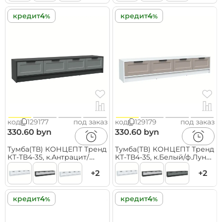
кредит
кредит
код
129177
под заказ
код
129179
под заказ
330.60 byn
330.60 byn
Тумба(ТВ) КОНЦЕПТ Тренд
Тумба(ТВ) КОНЦЕПТ Тренд
КТ-ТВ4-35, к.Антрацит/
КТ-ТВ4-35, к.Белый/ф.Луна
ф.Серый
(В348хШ1800хГ355мм)
(В348хШ1800хГ355мм)
+2
+2
кредит
кредит