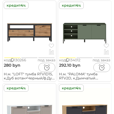
кредит
кредит
код
130266
под заказ
код
134012
под заказ
280 byn
292.10 byn
Н.м. "LOFT" тумба RTV1D1S,
Н.м. "PALOMA" тумба
к.Дуб вотан+Черный/ф.Дуб
RTV2D, к.Дымчатый
вотан
зеленый/ф.Дымчатый
зеленый
кредит
кредит