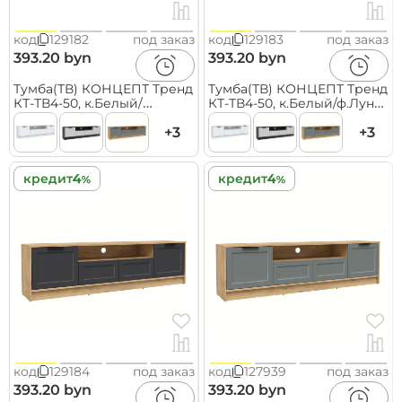
код
129182
под заказ
код
129183
под заказ
393.20 byn
393.20 byn
Тумба(ТВ) КОНЦЕПТ Тренд
Тумба(ТВ) КОНЦЕПТ Тренд
КТ-ТВ4-50, к.Белый/
КТ-ТВ4-50, к.Белый/ф.Луна
ф.Белый
(В495хШ1800хГ355мм)
(В495хШ1800хГ355мм)
+3
+3
кредит
кредит
код
129184
под заказ
код
127939
под заказ
393.20 byn
393.20 byn