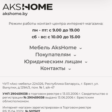
akshome.by
Режим работы контакт-центра интернет-магазина:
пн - пт: с 9.00 до 19.00
сб - вс: с 10.00 до 15.00
Мебель AksHome
Покупателям
Наша история
Новости
Юридическим лицам
Доставка и оплата
Публичный договор
Гарантия и возврат
Контакты
Для перепродажи
Часто задаваемые вопросы
Для собственных нужд
email: zakaz@akshome.by
тел.:
+375 29 361 91 87
ЧУП «Акс-мебель» 224026, Республика Беларусь, г. Брест, ул.
Вычулки, д.129А/3, пом. № 1, а/я-47
УНП 290459038
в торговом реестре с 13.03.2006 г. Свидетельство о
регистрации
№ 290459038
выдано 13.06.2006 г. Брестским
облисполкомом.
Интернет-магазин зарегистрирован в Торговом реестре
РБ 15.04.2021г,
№ 507507