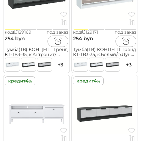
код
129169
под заказ
код
129171
под заказ
254 byn
254 byn
Тумба(ТВ) КОНЦЕПТ Тренд
Тумба(ТВ) КОНЦЕПТ Тренд
КТ-ТВ3-35, к.Антрацит/
КТ-ТВ3-35, к.Белый/ф.Луна
ф.Серый
(В348хШ1360хГ355мм)
(В348хШ1360хГ355мм)
+3
+3
кредит
кредит