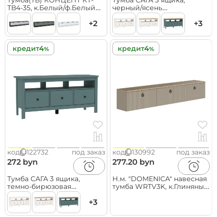
ТВ4-35, к.Белый/ф.Белый
черный/ясень
(В348хШ1800хГ355мм)
(2.08.03.090.25 RU)
+2
+3
кредит
кредит
код
122732
под заказ
код
130992
под заказ
272 byn
277.20 byn
Тумба САГА 3 ящика,
Н.м. "DOMENICA" навесная
темно-бирюзовая
тумба WRTV3K, к.Глиняный
(2.08.03.090.6 RU)
серый+Дуб сильвержек
+3
ореховый/Глиняный
серый