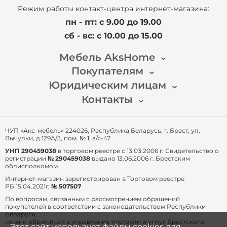
Режим работы контакт-центра интернет-магазина:
пн - пт: с 9.00 до 19.00
сб - вс: с 10.00 до 15.00
Мебель AksHome
Покупателям
Наша история
Новости
Юридическим лицам
Доставка и оплата
Публичный договор
Гарантия и возврат
Контакты
Для перепродажи
Часто задаваемые вопросы
Для собственных нужд
email: zakaz@akshome.by
тел.:
+375 29 361 91 87
ЧУП «Акс-мебель» 224026, Республика Беларусь, г. Брест, ул.
Вычулки, д.129А/3, пом. № 1, а/я-47
УНП 290459038
в торговом реестре с 13.03.2006 г. Свидетельство о
регистрации
№ 290459038
выдано 13.06.2006 г. Брестским
облисполкомом.
Интернет-магазин зарегистрирован в Торговом реестре
РБ 15.04.2021г,
№ 507507
По вопросам, связанным с рассмотрением обращений
покупателей в соответствии с законодательством Республики
Беларусь,
можно обратиться в управление торговли и услуг Брестского
Этот сайт использует файлы cookies для