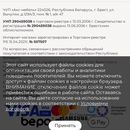
оформления) специалистом интернет-магазина.
тел.:
+375 29 361 91 87
ЧУП «Акс-мебель» 224026, Республика Беларусь, г. Брест, ул.
Вычулки, д.129А/3, пом. № 1, а/я-47
3. Доставка Европочтой
УНП 290459038
в торговом реестре с 13.03.2006 г. Свидетельство о
регистрации
№ 290459038
выдано 13.06.2006 г. Брестским
Стоимость доставки рассчитывается
облисполкомом.
индивидуально с учетом хрупкости и габаритов
Интернет-магазин зарегистрирован в Торговом реестре
товара согласно тарифам Европочты.
РБ 15.04.2021г,
№ 507507
По вопросам, связанным с рассмотрением обращений
Сроки доставки – до 5 дней в зависимости от
покупателей в соответствии с законодательством Республики
места проживания.
Беларусь,
можно обратиться в управление торговли и услуг Брестского
Этот сайт использует файлы cookies для
горисполкома:
Для оформления доставки Вам необходимо
оптимизации своей работы и аналитики
+375 162 21 04 65
сообщить менеджеру: ФИО, номер телефона и
+375 162 53 99 28
.
поведения посетителей. Вы можете отключить
номер почтового отделения Европочты,
доступ к файлам cookies в настройках браузера.
Если обращение касается нарушения прав потребителей,
подходящий Вам по расположению.
ВНИМАНИЕ: отключение файлов cookie может
связаться с уполномоченным лицом можно по телефону:
+375 44 544 50 80
или по электронной почте
привести к ошибкам в работе сайта. Оставаясь
reclamation@aks.by
.
на сайте, Вы даете согласие на использование
Оплата
нами cookies в соответствии с
Условиями
договора.
1. При получении товара у курьера
Принять
Оплатить товар можно наличными, банковской