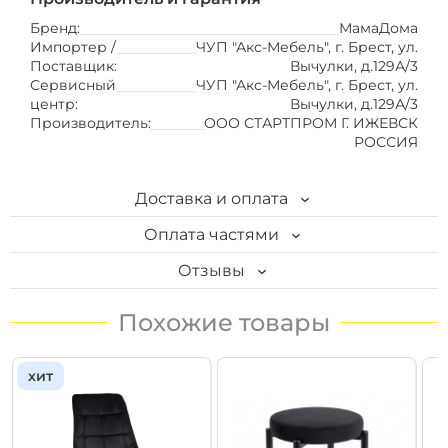
Бренд:
МамаДома
Импортер /
ЧУП "Акс-Мебель", г. Брест, ул.
Поставщик:
Вычулки, д.129А/3
Сервисный
ЧУП "Акс-Мебель", г. Брест, ул.
центр:
Вычулки, д.129А/3
Производитель:
ООО СТАРТПРОМ Г. ИЖЕВСК
РОССИЯ
Доставка и оплата
Оплата частями
Доставка
Отзывы
Кредит "На родные товары"
1. Самовывоз. Бесплатно
Онлайн рассрочка
Написать отзыв
Вы можете заказать товар на сайте, а забрать в
магазине АксХоум по адресу:
Карты рассрочек
Отзывы покупателей (0)
Брест, ул. Вычулки, 129/2
хит
Онлайн кредит
Минский р-н, Ждановичский с/с, д. Каменная
Горка, ул. САДОВАЯ, дом № 3В (пн. - пт. с 8.30 до
17.30)
На данный товар кредит не оформляется