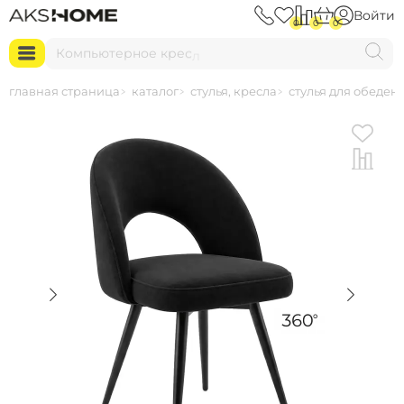
Войти
0
0
0
К
о
м
п
ь
ю
т
е
р
н
о
е
к
р
е
с
л
о
главная страница
каталог
стулья, кресла
стулья для обеден