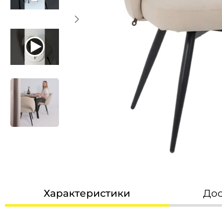
Садовая мебель
кресла, стулья
столы
комплекты
пластиковая
качели и тенты
туристическая
шезлонги, раскладушки
скамейки
садовые ящики и сундуки
Характеристики
Дос