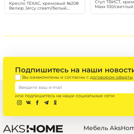
Стул ТВИСТ, кре
Кресло ТЕХАС, кремовый №208
микроволновые печи
Maxx 100/светлый
Велюр Jercy cream/белый
посудомоечные машины
матовый
ящики для подогрева
Подпишитесь на наши новост
Вы ознакомлены и согласны с
договором оферты
или подпишитесь на наши социальные сети:
Фурнитура /
Сантехника
электрические
Мебель AksHo
полотенцесушители