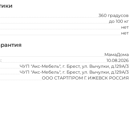
тики
360 градусов
до 100 кг
нет
нет
арантия
МамаДома
:
10.08.2026
ЧУП "Акс-Мебель", г. Брест, ул. Вычулки, д.129А/3
ЧУП "Акс-Мебель", г. Брест, ул. Вычулки, д.129А/3
Товары для дома
ООО СТАРТПРОМ Г. ИЖЕВСК РОССИЯ
аксессуары для ванной
стеллажи, этажерки
мебель и аксессуары из
бамбука
органайзеры, контейнеры
свечи, ароматы для дома
вешалки напольные
вешалки настенные,
надверные
вешалки-плечики