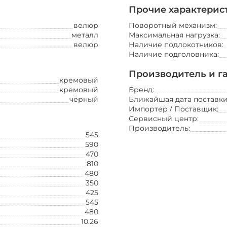
Прочие характерис
велюр
Поворотный механизм:
металл
Максимальная нагрузка:
велюр
Наличие подлокотников:
Наличие подголовника:
Производитель и г
кремовый
кремовый
Бренд:
чёрный
Ближайшая дата поставки
Импортер / Поставщик:
Сервисный центр:
Свет
Производитель:
545
светильники
590
бра
торшеры
470
настольные лампы
810
ночники
480
лампочки
350
425
545
480
10.26