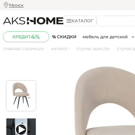
Минск
КАТАЛОГ
К
о
м
п
ь
ю
т
е
р
н
о
е
4%
СКИДКИ
мебель для детской
КРЕДИТ
Стулья
главная страница
каталог
стулья, кресла
стулья 
Комната для школьн
кухонные
Комната для подрос
барные
Комната для дошкол
табуреты
компьютерные
детские
кресла
кресла-качалки
садовые