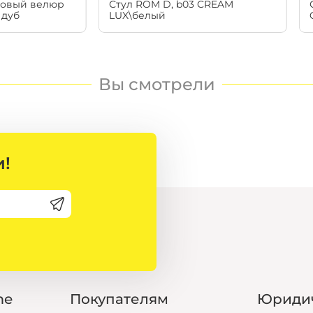
мовый велюр
Стул ROM D, b03 CREAM
текстиль для кухни
Расчеты носят ознакомит
 дуб
LUX\белый
можно в корзине при оф
и!
Декор
вазы
зеркала
me
Покупателям
Юриди
освещение
статуэтки, фоторамки