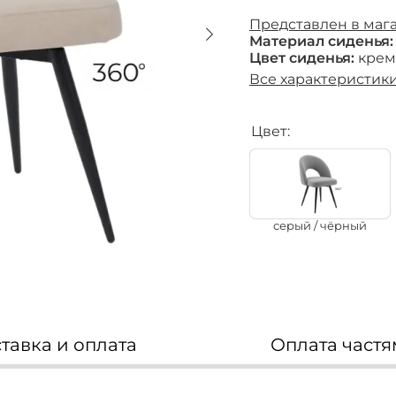
Представлен в маг
Материал сиденья:
Цвет сиденья:
кре
Все характеристик
Цвет:
Мягкая мебель
диваны
модульные диваны
кресла
пуфы
серый / чёрный
кресла-кровати
бескаркасная мебель
тавка и оплата
Оплата част