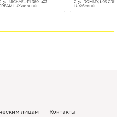
Стул MICHAEL-R1 360, b03
Стул ROMMY, b03 CRE
ельный характер. Выбрать способ оплаты
CREAM LUX\черный
LUX\белый
ормлении заказа
Подарочные боксы
ческим лицам
Контакты