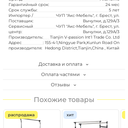
Гарантийный срок:
24 мес
Срок службы:
5 лет
Импортер /
ЧУП "Акс-Мебель", г. Брест, ул.
Поставщик:
Вычулки, д.129А/3
Сервисный
ЧУП "Акс-Мебель", г. Брест, ул.
центр:
Вычулки, д.129А/3
Производитель:
Tianjin V-passion Int'l Trade Co. Ltd
Адрес
: 155-4-1,Ningyue Park,Kunlun Road On
производителя:
Hedong District,Tianjin,China , Китай
Доставка и оплата
Оплата частями
Доставка
Отзывы
Кредит "На родные товары"
1. Самовывоз. Бесплатно
Онлайн рассрочка
Написать отзыв
Вы можете заказать товар на сайте, а забрать в
магазине АксХоум по адресу:
Карты рассрочек
Отзывы покупателей (0)
Брест, ул. Вычулки, 129/2
распродажа
хит
с
Онлайн кредит
Минский р-н, Ждановичский с/с, д. Каменная
Горка, ул. САДОВАЯ, дом № 3В (пн. - пт. с 8.30 до