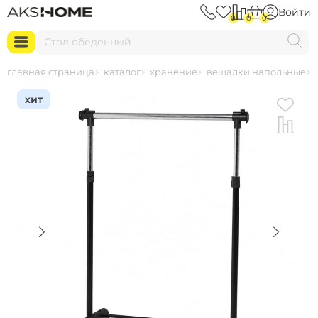
Войти
0
0
0
С
т
о
л
о
б
е
д
е
н
н
ы
й
главная страница
каталог
хранение
вешалки напольные
хит