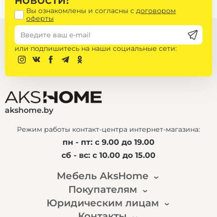
Количество платежей
6
Вы ознакомлены и согласны с
договором
Подъём диванов Дестайл на этаж:
оферты
При наличии лифта — 85 руб. на любой этаж.
Переплата
0 BYN
Без лифта, 1 этаж — 85 руб.
Расчеты носят ознакомительный характер.
Без лифта, со 2 по 5 этаж — 145 руб.
или подпишитесь на наши социальные сети:
Выбрать способ оплаты можно в корзине
при оформлении заказа
akshome.by
Режим работы контакт-центра интернет-магазина:
пн - пт: с 9.00 до 19.00
сб - вс: с 10.00 до 15.00
Мебель AksHome
Сроки и стоимость доставки в других городах
Покупателям
Наша история
рассчитывается индивидуально с учётом
Новости
Юридическим лицам
Доставка и оплата
габаритов заказа по тарифам курьерской службы.
Публичный договор
Гарантия и возврат
Подробная информация будет предоставлена во
Контакты