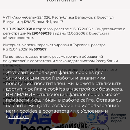
Для перепродажи
Часто задаваемые вопросы
время подтверждения заказа (до его
Для собственных нужд
email: zakaz@akshome.by
оформления) специалистом интернет-магазина.
тел.:
+375 29 361 91 87
ЧУП «Акс-мебель» 224026, Республика Беларусь, г. Брест, ул.
Вычулки, д.129А/3, пом. № 1, а/я-47
3. Доставка Европочтой
УНП 290459038
в торговом реестре с 13.03.2006 г. Свидетельство о
регистрации
№ 290459038
выдано 13.06.2006 г. Брестским
Стоимость доставки рассчитывается
облисполкомом.
индивидуально с учетом хрупкости и габаритов
Интернет-магазин зарегистрирован в Торговом реестре
товара согласно тарифам Европочты.
РБ 15.04.2021г,
№ 507507
По вопросам, связанным с рассмотрением обращений
Сроки доставки – до 5 дней в зависимости от
покупателей в соответствии с законодательством Республики
места проживания.
Беларусь,
можно обратиться в управление торговли и услуг Брестского
Этот сайт использует файлы cookies для
горисполкома:
Для оформления доставки Вам необходимо
оптимизации своей работы и аналитики
+375 162 21 04 65
сообщить менеджеру: ФИО, номер телефона и
+375 162 53 99 28
.
поведения посетителей. Вы можете отключить
номер почтового отделения Европочты,
доступ к файлам cookies в настройках браузера.
Если обращение касается нарушения прав потребителей,
подходящий Вам по расположению.
ВНИМАНИЕ: отключение файлов cookie может
связаться с уполномоченным лицом можно по телефону:
+375 44 544 50 80
или по электронной почте
привести к ошибкам в работе сайта. Оставаясь
reclamation@aks.by
.
на сайте, Вы даете согласие на использование
Оплата
нами cookies в соответствии с
Условиями
договора.
1. При получении товара у курьера