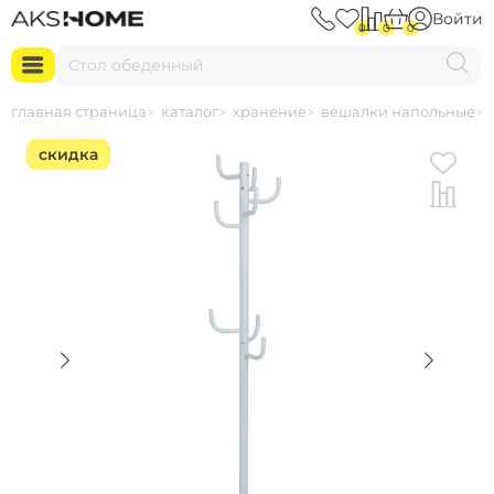
Войти
0
0
0
С
т
о
л
о
б
е
д
е
н
н
ы
й
главная страница
каталог
хранение
вешалки напольные
скидка