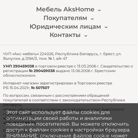
Мебель AksHome
Сроки и стоимость доставки в других городах
Покупателям
Наша история
рассчитывается индивидуально с учётом
Новости
Юридическим лицам
Доставка и оплата
габаритов заказа по тарифам курьерской службы.
Публичный договор
Гарантия и возврат
Подробная информация будет предоставлена во
Контакты
Для перепродажи
Часто задаваемые вопросы
время подтверждения заказа (до его
Для собственных нужд
email: zakaz@akshome.by
оформления) специалистом интернет-магазина.
тел.:
+375 29 361 91 87
ЧУП «Акс-мебель» 224026, Республика Беларусь, г. Брест, ул.
Вычулки, д.129А/3, пом. № 1, а/я-47
3. Доставка Европочтой
УНП 290459038
в торговом реестре с 13.03.2006 г. Свидетельство о
регистрации
№ 290459038
выдано 13.06.2006 г. Брестским
Стоимость доставки рассчитывается
облисполкомом.
индивидуально с учетом хрупкости и габаритов
Интернет-магазин зарегистрирован в Торговом реестре
товара согласно тарифам Европочты.
РБ 15.04.2021г,
№ 507507
По вопросам, связанным с рассмотрением обращений
Сроки доставки – до 5 дней в зависимости от
покупателей в соответствии с законодательством Республики
места проживания.
Беларусь,
можно обратиться в управление торговли и услуг Брестского
Этот сайт использует файлы cookies для
горисполкома:
Для оформления доставки Вам необходимо
оптимизации своей работы и аналитики
+375 162 21 04 65
сообщить менеджеру: ФИО, номер телефона и
+375 162 53 99 28
.
поведения посетителей. Вы можете отключить
номер почтового отделения Европочты,
доступ к файлам cookies в настройках браузера.
Если обращение касается нарушения прав потребителей,
подходящий Вам по расположению.
ВНИМАНИЕ: отключение файлов cookie может
связаться с уполномоченным лицом можно по телефону: