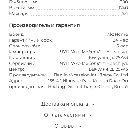
Глубина, мм:
300
Высота, мм:
1740
Масса, кг:
5.4
Производитель и гарантия
Бренд:
AksHome
Гарантийный срок:
24 мес
Срок службы:
5 лет
Импортер /
ЧУП "Акс-Мебель", г. Брест, ул.
Поставщик:
Вычулки, д.129А/3
Сервисный
ЧУП "Акс-Мебель", г. Брест, ул.
центр:
Вычулки, д.129А/3
Производитель:
Tianjin V-passion Int'l Trade Co. Ltd
Адрес
: 155-4-1,Ningyue Park,Kunlun Road On
производителя:
Hedong District,Tianjin,China , Китай
Доставка и оплата
Оплата частями
Доставка
Отзывы
Кредит "На родные товары"
1. Самовывоз. Бесплатно