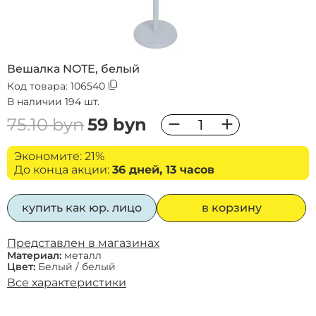
Вешалка NOTE, белый
Код товара:
106540
В наличии 194 шт.
−
+
75.10 byn
59 byn
Экономите: 21%
До конца акции:
36 дней, 13 часов
купить как юр. лицо
в корзину
Представлен в магазинах
Материал:
металл
Цвет:
Белый / белый
Все характеристики