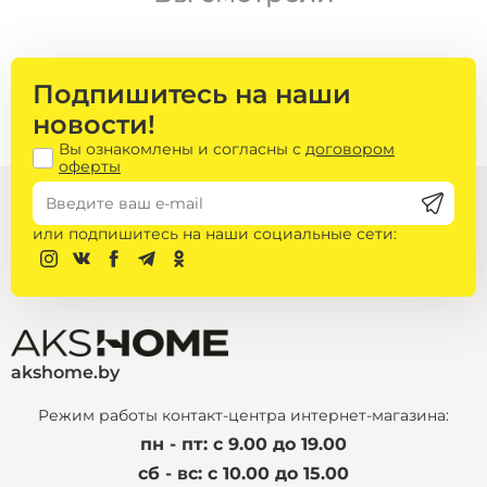
*к крупногабаритным товарам относятся кресла
Подпишитесь на наши
бренда "Делком 40", диваны, матрасы, шкафы и
новости!
кровати, столы керамогранит, корпусная мебель
Вы ознакомлены и согласны с
договором
Подъём диванов Дестайл на этаж:
оферты
При наличии лифта — 85 руб. на любой этаж.
Без лифта, 1 этаж — 85 руб.
Без лифта, со 2 по 5 этаж — 145 руб.
или подпишитесь на наши социальные сети:
akshome.by
Режим работы контакт-центра интернет-магазина:
пн - пт: с 9.00 до 19.00
сб - вс: с 10.00 до 15.00