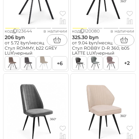
код
123644
в наличии
код
120080
в наличии
206 byn
325.30 byn
от 5.72 byn/месяц
от 9.04 byn/месяц
Стул ROMMY, b22 GREY
Стул ROBBY D-R 360, b05
LUX\черный
LATTE LUX\черный
+2
+6