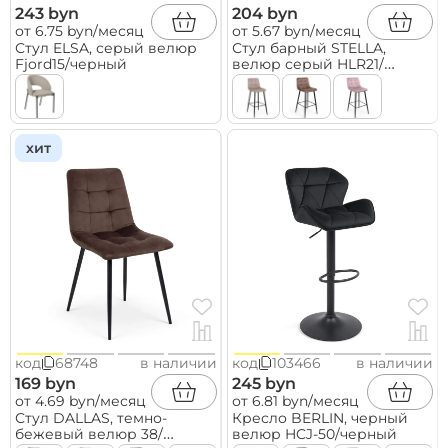
243 byn
204 byn
от 6.75 byn/месяц
от 5.67 byn/месяц
Стул ELSA, серый велюр
Стул барный STELLA,
Fjord15/черный
велюр серый HLR21/
черный
хит
код
68748
в наличии
код
103466
в наличии
169 byn
245 byn
от 4.69 byn/месяц
от 6.81 byn/месяц
Стул DALLAS, темно-
Кресло BERLIN, черный
бежевый велюр 38/
велюр HCJ-50/черный