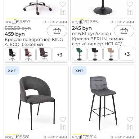
код
56897
в наличии
код
62685
в наличии
553.50 byn
245 byn
от 6.81 byn/месяц
459 byn
Кресло BERLIN, темно-
Кресло поворотное KING
серый велюр HCJ-40/
A, ECO, бежевый
черный
+3
+3
хит
хит
код
95681
в наличии
код
75814
в наличии