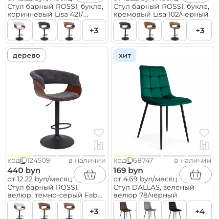
Стул барный ROSSI, букле,
Стул барный ROSSI, букле,
коричневый Lisa 421/
кремовый Lisa 102/черный
черный
+3
+3
дерево
хит
код
124509
в наличии
код
68747
в наличии
440 byn
169 byn
от 12.22 byn/месяц
от 4.69 byn/месяц
Стул барный ROSSI,
Стул DALLAS, зеленый
велюр, темно-серый Fabb
велюр 78/черный
16/черный
+3
+4