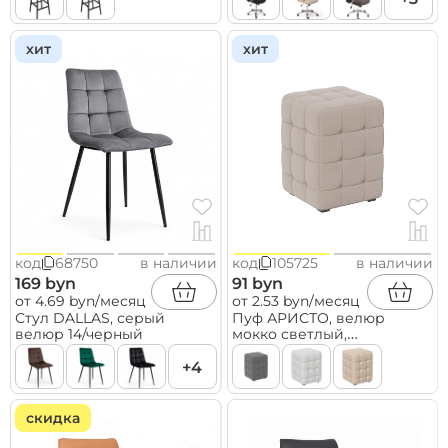
хит
хит
код
68750
в наличии
код
105725
в наличии
169 byn
91 byn
от 4.69 byn/месяц
от 2.53 byn/месяц
Стул DALLAS, серый
Пуф АРИСТО, велюр
велюр 14/черный
мокко светлый,
300х300х400
+4
скидка