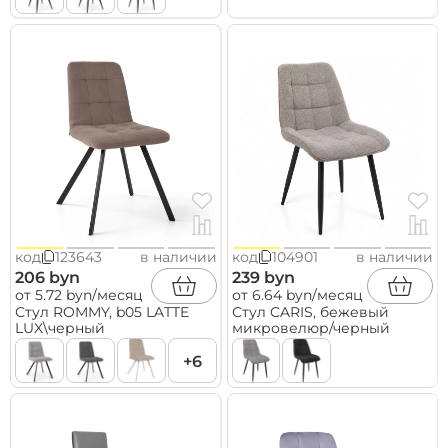
код
123643
в наличии
код
104901
в наличии
206 byn
239 byn
от 5.72 byn/месяц
от 6.64 byn/месяц
Стул ROMMY, b05 LATTE
Стул CARIS, бежевый
LUX\черный
микровелюр/черный
+6