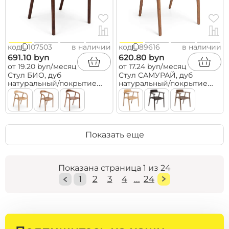
код
107503
в наличии
код
89616
в наличии
691.10 byn
620.80 byn
от 19.20 byn/месяц
от 17.24 byn/месяц
Стул БИО, дуб
Стул САМУРАЙ, дуб
натуральный/покрытие
натуральный/покрытие
рич
коньяк
Показать еще
Показана страница 1 из 24
1
2
3
4
...
24