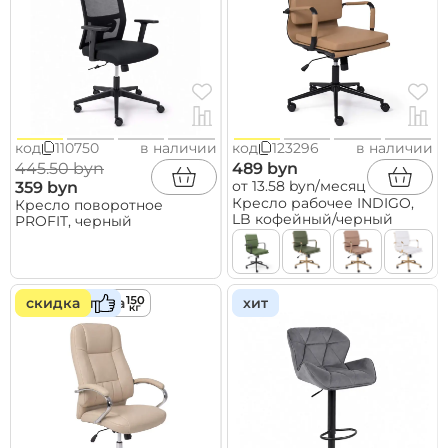
код
110750
в наличии
код
123296
в наличии
445.50 byn
489 byn
от 13.58 byn/месяц
359 byn
Кресло рабочее INDIGO,
Кресло поворотное
LB кофейный/черный
PROFIT, черный
скидка
нагрузка
хит
хит