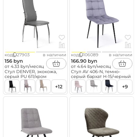
код
27903
в наличии
код
106089
в наличии
156 byn
166.90 byn
от 4.33 byn/месяц
от 4.64 byn/месяц
Стул DENVER, экокожа,
Стул AV 406-N, темно-
серый PU 611/хром
серый бархат H-15/черный
+12
+9