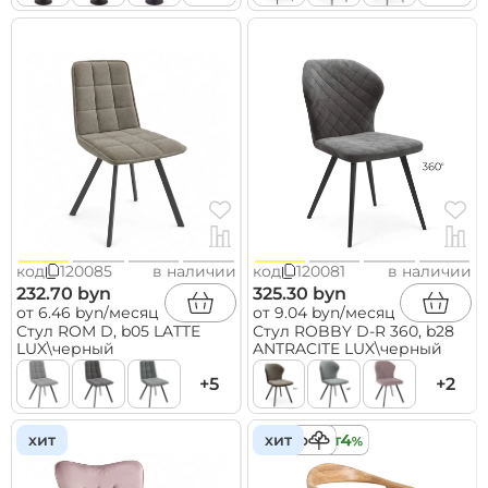
код
120085
в наличии
код
120081
в наличии
232.70 byn
325.30 byn
от 6.46 byn/месяц
от 9.04 byn/месяц
Стул ROM D, b05 LATTE
Стул ROBBY D-R 360, b28
LUX\черный
ANTRACITE LUX\черный
+5
+2
хит
дерево
хит
кредит