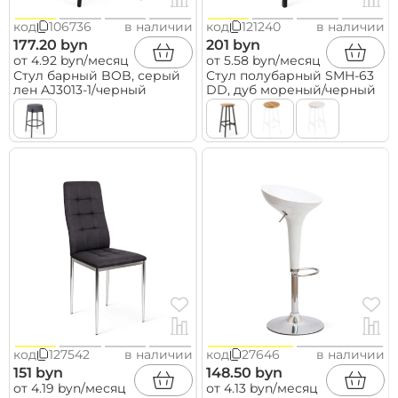
код
106736
в наличии
код
121240
в наличии
177.20 byn
201 byn
от 4.92 byn/месяц
от 5.58 byn/месяц
Стул барный BOB, серый
Стул полубарный SMH-63
лен AJ3013-1/черный
DD, дуб мореный/черный
код
127542
в наличии
код
27646
в наличии
151 byn
148.50 byn
от 4.19 byn/месяц
от 4.13 byn/месяц