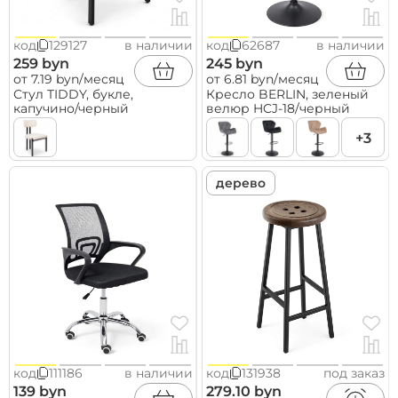
код
129127
в наличии
код
62687
в наличии
259 byn
245 byn
от 7.19 byn/месяц
от 6.81 byn/месяц
Стул TIDDY, букле,
Кресло BERLIN, зеленый
капучино/черный
велюр HCJ-18/черный
+3
дерево
код
111186
в наличии
код
131938
под заказ
139 byn
279.10 byn