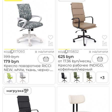
код
117093
в наличии
код
115832
в наличии
199 byn
625 byn
от 17.36 byn/месяц
179 byn
Кресло рабочее INDIGO,
Кресло поворотное RICCI
кофейный/черный
NEW, white, ткань, черно-
белая диор
+3
нагрузка