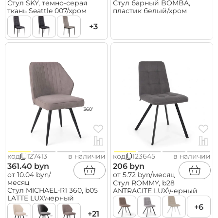
Стул SKY, темно-серая
Стул барный BOMBA,
ткань Seattle 007/хром
пластик белый/хром
+3
код
127413
в наличии
код
123645
в наличии
361.40 byn
206 byn
от 10.04 byn/
от 5.72 byn/месяц
месяц
Стул ROMMY, b28
Стул MICHAEL-R1 360, b05
ANTRACITE LUX\черный
LATTE LUX\черный
+6
+21