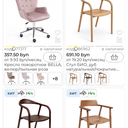
код
77317
в наличии
код
86962
в наличии
357.50 byn
691.10 byn
от 9.93 byn/месяц
от 19.20 byn/месяц
Кресло поворотное BELLA,
Стул БИО, дуб
велюр/пыльная роза
натуральный/покрытие
бесцветное
+8
дерево
хит
кредит
дерево
хит
кредит