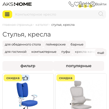
Войти
0
0
0
К
о
м
п
ь
ю
т
е
р
н
о
е
к
р
е
с
л
о
главная страница
каталог
стулья, кресла
Стулья, кресла
для обеденного стола
геймерские
барные
для гостиной
компьютерные
пуфы
кресла-качалки
ещё
детские
садовые
табуретки
подушки для сидения
фильтр
популярные
...
скидка
хит
скидка