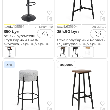
код
105154
в наличии
код
131904
под заказ
350 byn
354.90 byn
от 9.72 byn/месяц
Стул барный BRUNO,
Стул полубарный PopART-
экокожа, черный/черный
65, натуральный/черный
хит
дерево