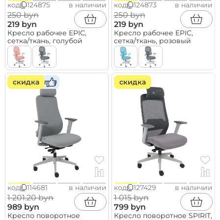
код
124875
в наличии
код
124873
в наличии
250 byn
250 byn
219 byn
219 byn
Кресло рабочее EPIC,
Кресло рабочее EPIC,
сетка/ткань, голубой
сетка/ткань, розовый
скидка
хит
скидка
код
114681
в наличии
код
127429
в наличии
1 201.20 byn
1 015 byn
989 byn
799 byn
Кресло поворотное
Кресло поворотное SPIRIT,