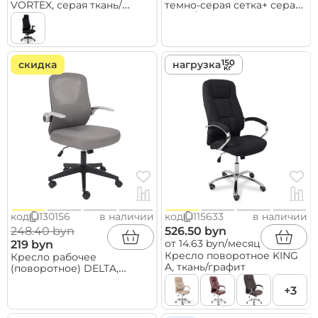
VORTEX, серая ткань/
темно-серая сетка+ серая
белый полиамид,
ткань/серый полиамид
коллекция AKSPRIME
скидка
нагрузка
код
130156
в наличии
код
115633
в наличии
248.40 byn
526.50 byn
от 14.63 byn/месяц
219 byn
Кресло поворотное KING
Кресло рабочее
A, ткань/графит
(поворотное) DELTA,
серый
+3