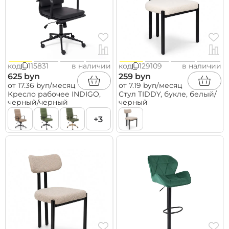
код
115831
в наличии
код
129109
в наличии
625 byn
259 byn
от 17.36 byn/месяц
от 7.19 byn/месяц
Кресло рабочее INDIGO,
Стул TIDDY, букле, белый/
черный/черный
черный
+3