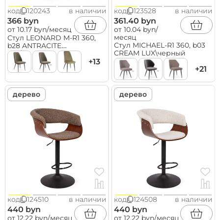
код
120243
в наличии
код
123528
в наличии
366 byn
361.40 byn
от 10.17 byn/месяц
от 10.04 byn/
месяц
Стул LEONARD M-R1 360,
Стул MICHAEL-R1 360, b03
b28 ANTRACITE
CREAM LUX\черный
LUX\черный
+13
+21
дерево
дерево
код
124510
в наличии
код
124508
в наличии
440 byn
440 byn
от 12.22 byn/месяц
от 12.22 byn/месяц