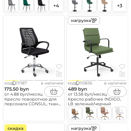
черный
+4
+3
нагрузка
код
111187
в наличии
код
115836
в наличии
175.50 byn
489 byn
от 4.88 byn/месяц
от 13.58 byn/месяц
Кресло поворотное для
Кресло рабочее INDIGO,
персонала CONSUL, ткань/
LB зеленый/черный
сетка, черный
скидка
нагрузка