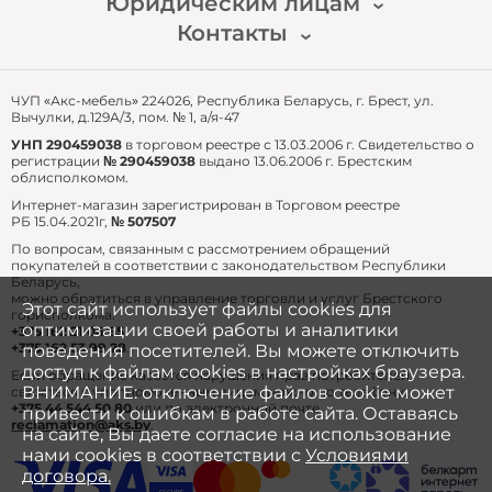
Юридическим лицам
Доставка и оплата
Публичный договор
Гарантия и возврат
Контакты
Для перепродажи
Часто задаваемые вопросы
Для собственных нужд
email: zakaz@akshome.by
тел.:
+375 29 361 91 87
ЧУП «Акс-мебель» 224026, Республика Беларусь, г. Брест, ул.
Вычулки, д.129А/3, пом. № 1, а/я-47
УНП 290459038
в торговом реестре с 13.03.2006 г. Свидетельство о
регистрации
№ 290459038
выдано 13.06.2006 г. Брестским
облисполкомом.
Интернет-магазин зарегистрирован в Торговом реестре
РБ 15.04.2021г,
№ 507507
По вопросам, связанным с рассмотрением обращений
покупателей в соответствии с законодательством Республики
Беларусь,
можно обратиться в управление торговли и услуг Брестского
Этот сайт использует файлы cookies для
горисполкома:
оптимизации своей работы и аналитики
+375 162 21 04 65
+375 162 53 99 28
.
поведения посетителей. Вы можете отключить
доступ к файлам cookies в настройках браузера.
Если обращение касается нарушения прав потребителей,
ВНИМАНИЕ: отключение файлов cookie может
связаться с уполномоченным лицом можно по телефону:
+375 44 544 50 80
или по электронной почте
привести к ошибкам в работе сайта. Оставаясь
reclamation@aks.by
.
на сайте, Вы даете согласие на использование
нами cookies в соответствии с
Условиями
договора.