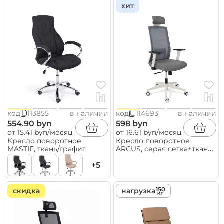
хит
код
113855
в наличии
код
114693
в наличии
554.90 byn
598 byn
от 15.41 byn/месяц
от 16.61 byn/месяц
Кресло поворотное
Кресло поворотное
MASTIF, ткань/графит
ARCUS, серая сетка+ткань/
белый полиамид,
+5
коллекция AKSPRIME
скидка
нагрузка