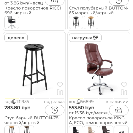
от 3.86 byn/месяц
Кресло поворотное RICCI
Стул полубарный BUTTON-
696, черный
65 мореный/черный
дерево
нагрузка
код
131935
под заказ
код
56899
в наличии
283.80 byn
553.50 byn
от 15.38 byn/месяц
Стул барный BUTTON-78
Кресло поворотное KING
черный/черный
A, ECO, темно-коричневый
+3