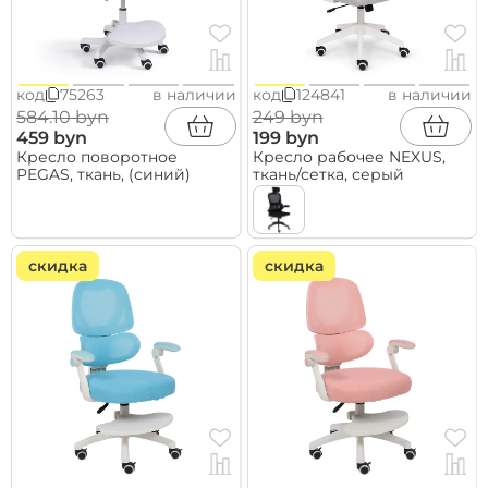
код
75263
в наличии
код
124841
в наличии
584.10 byn
249 byn
459 byn
199 byn
Кресло поворотное
Кресло рабочее NEXUS,
PEGAS, ткань, (синий)
ткань/сетка, серый
скидка
скидка