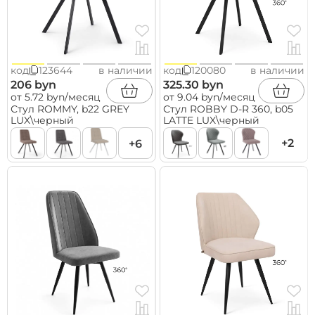
код
123644
в наличии
код
120080
в наличии
206 byn
325.30 byn
от 5.72 byn/месяц
от 9.04 byn/месяц
Стул ROMMY, b22 GREY
Стул ROBBY D-R 360, b05
LUX\черный
LATTE LUX\черный
+2
+6