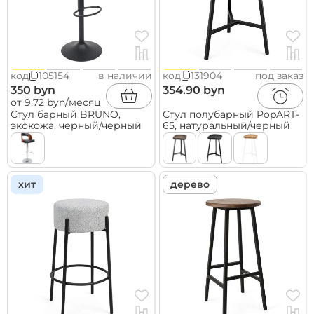
код
105154
в наличии
код
131904
под заказ
350 byn
354.90 byn
от 9.72 byn/месяц
Стул барный BRUNO,
Стул полубарный PopART-
экокожа, черный/черный
65, натуральный/черный
хит
дерево