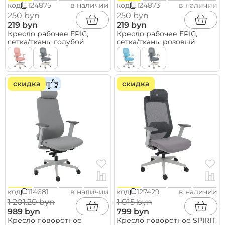
код
124875
в наличии
код
124873
в наличии
250 byn
250 byn
219 byn
219 byn
Кресло рабочее EPIC,
Кресло рабочее EPIC,
сетка/ткань, голубой
сетка/ткань, розовый
скидка
хит
скидка
код
114681
в наличии
код
127429
в наличии
1 201.20 byn
1 015 byn
989 byn
799 byn
Кресло поворотное
Кресло поворотное SPIRIT,