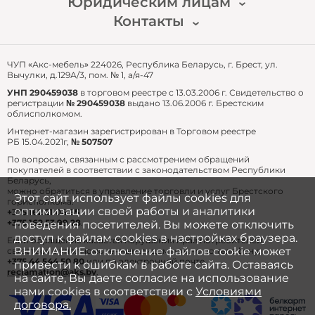
Юридическим лицам
Доставка и оплата
Публичный договор
Гарантия и возврат
Контакты
Для перепродажи
Часто задаваемые вопросы
Для собственных нужд
email: zakaz@akshome.by
тел.:
+375 29 361 91 87
ЧУП «Акс-мебель» 224026, Республика Беларусь, г. Брест, ул.
Вычулки, д.129А/3, пом. № 1, а/я-47
УНП 290459038
в торговом реестре с 13.03.2006 г. Свидетельство о
регистрации
№ 290459038
выдано 13.06.2006 г. Брестским
облисполкомом.
Интернет-магазин зарегистрирован в Торговом реестре
РБ 15.04.2021г,
№ 507507
По вопросам, связанным с рассмотрением обращений
покупателей в соответствии с законодательством Республики
Беларусь,
можно обратиться в управление торговли и услуг Брестского
Этот сайт использует файлы cookies для
горисполкома:
оптимизации своей работы и аналитики
+375 162 21 04 65
+375 162 53 99 28
.
поведения посетителей. Вы можете отключить
доступ к файлам cookies в настройках браузера.
Если обращение касается нарушения прав потребителей,
ВНИМАНИЕ: отключение файлов cookie может
связаться с уполномоченным лицом можно по телефону:
+375 44 544 50 80
или по электронной почте
привести к ошибкам в работе сайта. Оставаясь
reclamation@aks.by
.
на сайте, Вы даете согласие на использование
нами cookies в соответствии с
Условиями
договора.