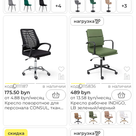
черный
+4
+3
нагрузка
код
111187
в наличии
код
115836
в наличии
175.50 byn
489 byn
от 4.88 byn/месяц
от 13.58 byn/месяц
Кресло поворотное для
Кресло рабочее INDIGO,
персонала CONSUL, ткань/
LB зеленый/черный
сетка, черный
скидка
нагрузка