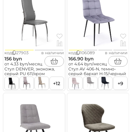
код
27903
в наличии
код
106089
в наличии
156 byn
166.90 byn
от 4.33 byn/месяц
от 4.64 byn/месяц
Стул DENVER, экокожа,
Стул AV 406-N, темно-
серый PU 611/хром
серый бархат H-15/черный
+12
+9