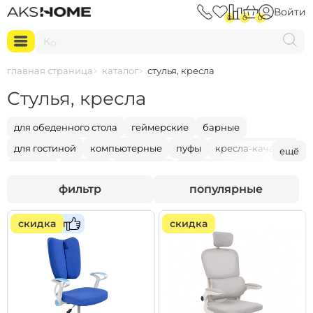
Войти
0
0
0
К
о
м
п
ь
ю
т
е
р
н
о
е
к
р
е
с
л
о
главная страница
каталог
стулья, кресла
Стулья, кресла
для обеденного стола
геймерские
барные
для гостиной
компьютерные
пуфы
кресла-качалки
ещё
детские
садовые
табуретки
подушки для сидения
фильтр
популярные
...
скидка
хит
скидка