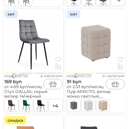
хит
хит
код
68750
в наличии
код
105725
в наличии
169 byn
91 byn
от 4.69 byn/месяц
от 2.53 byn/месяц
Стул DALLAS, серый
Пуф АРИСТО, велюр
велюр 14/черный
мокко светлый,
300х300х400
+4
скидка