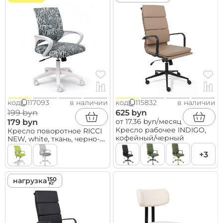
код
117093
в наличии
код
115832
в наличии
199 byn
625 byn
от 17.36 byn/месяц
179 byn
Кресло рабочее INDIGO,
Кресло поворотное RICCI
кофейный/черный
NEW, white, ткань, черно-
белая диор
+3
нагрузка