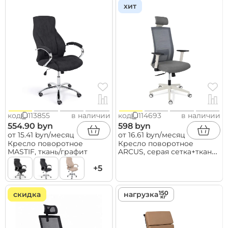
хит
код
113855
в наличии
код
114693
в наличии
554.90 byn
598 byn
от 15.41 byn/месяц
от 16.61 byn/месяц
Кресло поворотное
Кресло поворотное
MASTIF, ткань/графит
ARCUS, серая сетка+ткань/
белый полиамид,
+5
коллекция AKSPRIME
скидка
нагрузка