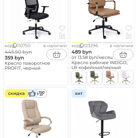
код
110750
в наличии
код
123296
в наличии
445.50 byn
489 byn
от 13.58 byn/месяц
359 byn
Кресло рабочее INDIGO,
Кресло поворотное
LB кофейный/черный
PROFIT, черный
скидка
нагрузка
хит
хит