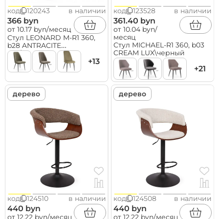
код
120243
в наличии
код
123528
в наличии
366 byn
361.40 byn
от 10.17 byn/месяц
от 10.04 byn/
месяц
Стул LEONARD M-R1 360,
Стул MICHAEL-R1 360, b03
b28 ANTRACITE
CREAM LUX\черный
LUX\черный
+13
+21
дерево
дерево
код
124510
в наличии
код
124508
в наличии
440 byn
440 byn
от 12.22 byn/месяц
от 12.22 byn/месяц