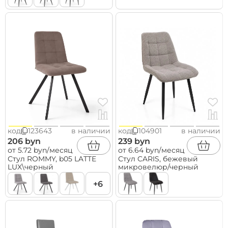
код
123643
в наличии
код
104901
в наличии
206 byn
239 byn
от 5.72 byn/месяц
от 6.64 byn/месяц
Стул ROMMY, b05 LATTE
Стул CARIS, бежевый
LUX\черный
микровелюр/черный
+6