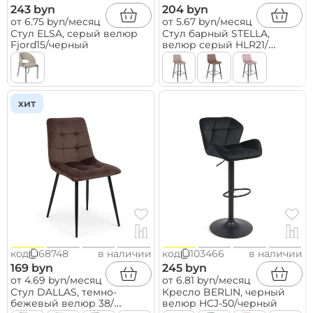
243 byn
204 byn
от 6.75 byn/месяц
от 5.67 byn/месяц
Стул ELSA, серый велюр
Стул барный STELLA,
Fjord15/черный
велюр серый HLR21/
черный
хит
код
68748
в наличии
код
103466
в наличии
169 byn
245 byn
от 4.69 byn/месяц
от 6.81 byn/месяц
Стул DALLAS, темно-
Кресло BERLIN, черный
бежевый велюр 38/
велюр HCJ-50/черный