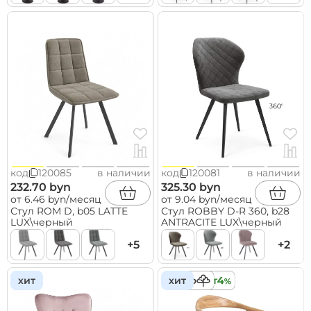
код
120085
в наличии
код
120081
в наличии
232.70 byn
325.30 byn
от 6.46 byn/месяц
от 9.04 byn/месяц
Стул ROM D, b05 LATTE
Стул ROBBY D-R 360, b28
LUX\черный
ANTRACITE LUX\черный
+5
+2
хит
дерево
хит
кредит