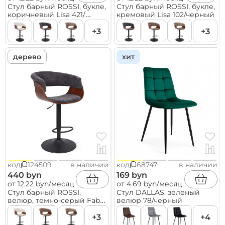
Стул барный ROSSI, букле,
Стул барный ROSSI, букле,
коричневый Lisa 421/
кремовый Lisa 102/черный
черный
+3
+3
дерево
хит
код
124509
в наличии
код
68747
в наличии
440 byn
169 byn
от 12.22 byn/месяц
от 4.69 byn/месяц
Стул барный ROSSI,
Стул DALLAS, зеленый
велюр, темно-серый Fabb
велюр 78/черный
16/черный
+3
+4