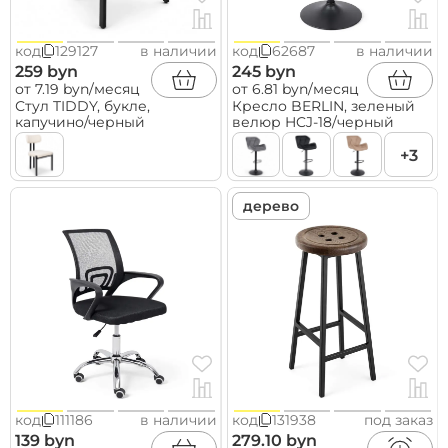
код
129127
в наличии
код
62687
в наличии
259 byn
245 byn
от 7.19 byn/месяц
от 6.81 byn/месяц
Стул TIDDY, букле,
Кресло BERLIN, зеленый
капучино/черный
велюр HCJ-18/черный
+3
дерево
код
111186
в наличии
код
131938
под заказ
139 byn
279.10 byn