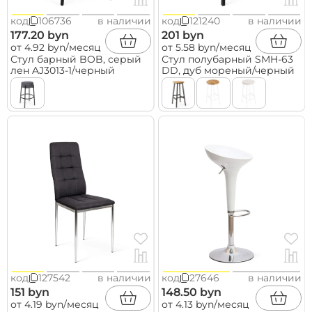
код
106736
в наличии
код
121240
в наличии
177.20 byn
201 byn
от 4.92 byn/месяц
от 5.58 byn/месяц
Стул барный BOB, серый
Стул полубарный SMH-63
лен AJ3013-1/черный
DD, дуб мореный/черный
код
127542
в наличии
код
27646
в наличии
151 byn
148.50 byn
от 4.19 byn/месяц
от 4.13 byn/месяц