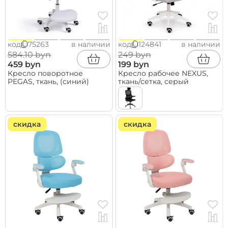
код
75263
в наличии
код
124841
в наличии
584.10 byn
249 byn
459 byn
199 byn
Кресло поворотное
Кресло рабочее NEXUS,
PEGAS, ткань, (синий)
ткань/сетка, серый
скидка
скидка