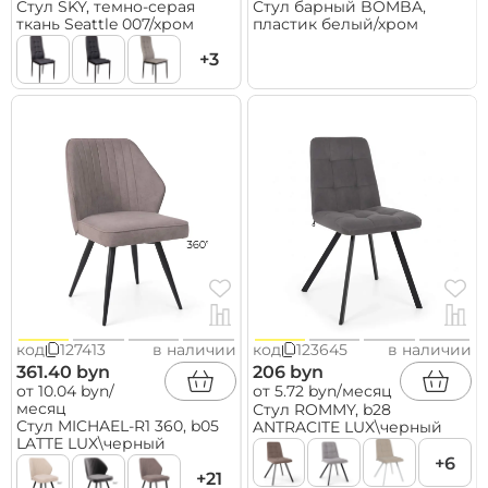
Стул SKY, темно-серая
Стул барный BOMBA,
ткань Seattle 007/хром
пластик белый/хром
+3
код
127413
в наличии
код
123645
в наличии
361.40 byn
206 byn
от 10.04 byn/
от 5.72 byn/месяц
месяц
Стул ROMMY, b28
Стул MICHAEL-R1 360, b05
ANTRACITE LUX\черный
LATTE LUX\черный
+6
+21