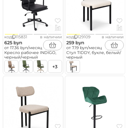
код
115831
в наличии
код
129109
в наличии
625 byn
259 byn
от 17.36 byn/месяц
от 7.19 byn/месяц
Кресло рабочее INDIGO,
Стул TIDDY, букле, белый/
черный/черный
черный
+3