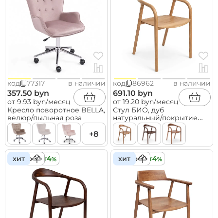
код
77317
в наличии
код
86962
в наличии
357.50 byn
691.10 byn
от 9.93 byn/месяц
от 19.20 byn/месяц
Кресло поворотное BELLA,
Стул БИО, дуб
велюр/пыльная роза
натуральный/покрытие
бесцветное
+8
дерево
хит
кредит
дерево
хит
кредит