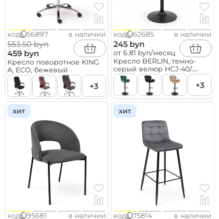
код
56897
в наличии
код
62685
в наличии
553.50 byn
245 byn
от 6.81 byn/месяц
459 byn
Кресло BERLIN, темно-
Кресло поворотное KING
серый велюр HCJ-40/
A, ECO, бежевый
черный
+3
+3
хит
хит
код
95681
в наличии
код
75814
в наличии