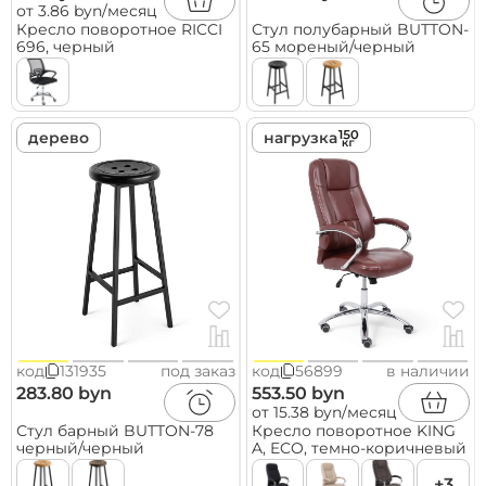
от 3.86 byn/месяц
Кресло поворотное RICCI
Стул полубарный BUTTON-
696, черный
65 мореный/черный
дерево
нагрузка
код
131935
под заказ
код
56899
в наличии
283.80 byn
553.50 byn
от 15.38 byn/месяц
Стул барный BUTTON-78
Кресло поворотное KING
черный/черный
A, ECO, темно-коричневый
+3