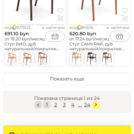
код
107503
в наличии
код
89616
в наличии
691.10 byn
620.80 byn
от 19.20 byn/месяц
от 17.24 byn/месяц
Стул БИО, дуб
Стул САМУРАЙ, дуб
натуральный/покрытие
натуральный/покрытие
рич
коньяк
Показать еще
Показана страница 1 из 24
1
2
3
4
...
24