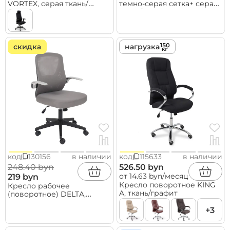
VORTEX, серая ткань/
темно-серая сетка+ серая
белый полиамид,
ткань/серый полиамид
коллекция AKSPRIME
скидка
нагрузка
код
130156
в наличии
код
115633
в наличии
248.40 byn
526.50 byn
от 14.63 byn/месяц
219 byn
Кресло поворотное KING
Кресло рабочее
A, ткань/графит
(поворотное) DELTA,
серый
+3