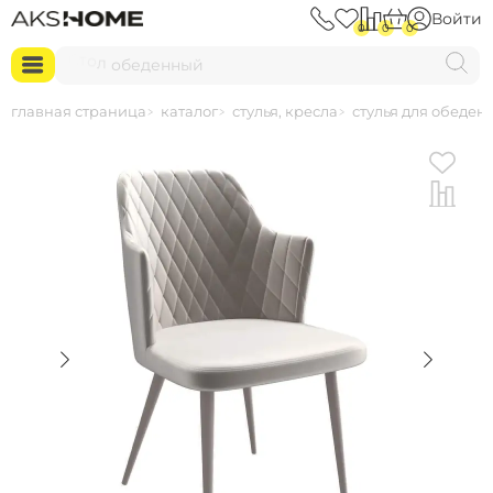
Войти
0
0
0
б
е
д
е
н
н
ы
й
главная страница
каталог
стулья, кресла
стулья для обеден