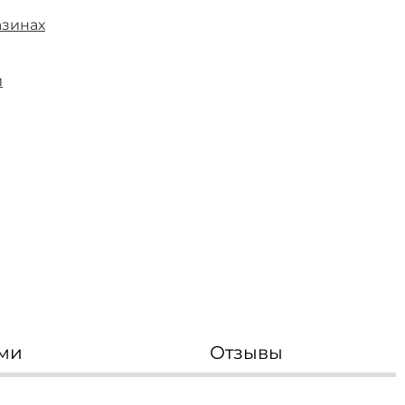
азинах
и
Мебель по
комнатам
спальни
гостиные
прихожие
детские
кабинеты
ванные
ями
Отзывы