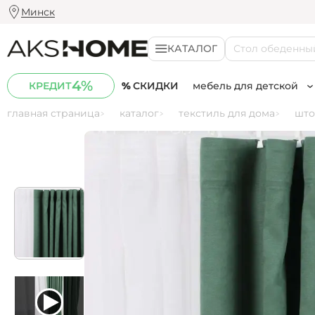
Минск
КАТАЛОГ
К
о
м
4%
СКИДКИ
мебель для детской
КРЕДИТ
Стулья
главная страница
каталог
текстиль для дома
што
Комната для школьн
кухонные
Комната для подрос
барные
Комната для дошкол
табуреты
компьютерные
детские
кресла
кресла-качалки
садовые