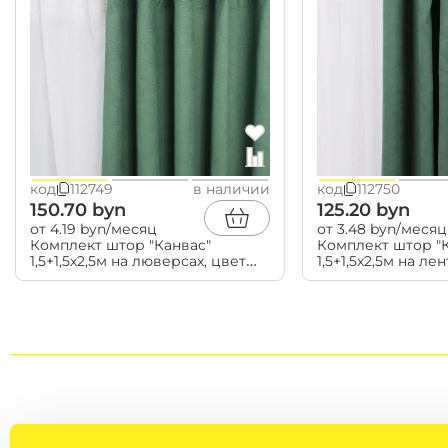
6 месяцев
✓ Оформление без посещения Банка (ONLINE)
✓ Сумма рассрочки от 50 BYN до 5 000 BYN
✓ Оформление без первого взноса | без поручит
доходах
✓ Досрочное погашение без переплат
Бытовая техника
✓ Не оформляется при покупке товаров со скид
уцененных товаров
пылесосы
код
112749
в наличии
код
112750
утюги
150.70 byn
125.20 byn
чайники
от 4.19 byn/месяц
от 3.48 byn/месяц
блендеры и миксеры
Комплект штор "Канвас"
Комплект штор "
мясорубки
1,5+1,5х2,5м на люверсах, цвет
1,5+1,5х2,5м на ле
варочные поверхности
хвойный (арт.906-588)
хвойный (арт.906
духовые шкафы
измельчители
кухонные вытяжки
микроволновые печи
посудомоечные машины
ящики для подогрева