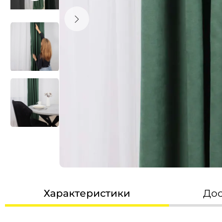
Садовая мебель
кресла, стулья
столы
комплекты
пластиковая
качели и тенты
туристическая
шезлонги, раскладушки
скамейки
садовые ящики и сундуки
Характеристики
Дос