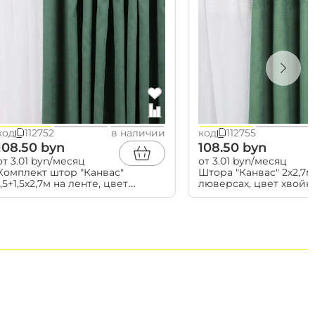
BYN
BYN
78.3
13.05 BYN
Посуда
столовая
код
112752
в наличии
код
112755
6
для напитков
108.50 byn
108.50 byn
для сервировки
от 3.01 byn/месяц
от 3.01 byn/месяц
0 BYN
формы для запекания
Комплект штор "Канвас"
Штора "Канвас" 2х2,7м
подносы, салфетницы
ельный характер. Выбрать способ оплаты
1,5+1,5х2,7м на ленте, цвет
люверсах, цвет хвой
хвойный (арт.906-588)
(арт.906-588)
ормлении заказа