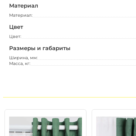
Материал
Материал:
Канвас
- это износостойкая, прочная и
Цвет
устойчива к появлению затяжек и не 
Цвет:
защищает от света и шума, благодаря 
ткань устойчива к загрязнениям, не в
Офисная мебель
Размеры и габариты
этом хорошо пропускает воздух.
кресла
Ширина, мм:
стулья
Масса, кг:
диваны
столы
home office
полки
вешалки