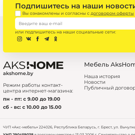
Подпишитесь на наши новост
Вы ознакомлены и согласны с
договором оферты
или подпишитесь на наши социальные сети:
Фурнитура /
Мебель AksHo
Сантехника
akshome.by
электрические
Наша история
полотенцесушители
Новости
комплектующие для
Режим работы контакт-
Публичный догово
офисных кресел
центра интернет-магазина:
комплектующие для
столов
пн - пт: с 9.00 до 19.00
комплектующие для
сб - вс: с 10.00 до 15.00
стульев
ЧУП «Акс-мебель» 224026, Республика Беларусь, г. Брест, ул. Вычулки, 
УНП 290459038
в торговом реестре с 13.03.2006 г. Свидетельство о 