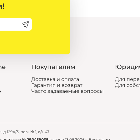
и!
Декор
me
Покупателям
Юриди
вазы
зеркала
Доставка и оплата
Для пер
освещение
статуэтки, фоторамки
Гарантия и возврат
Для собс
свечи, ароматы для дома
р
Часто задаваемые вопросы
цветы, растения
подушки
новогоднее
д.129А/3, пом. № 1, а/я-47
регистрации
№ 290459038
выдано 13.06.2006 г. Брестским