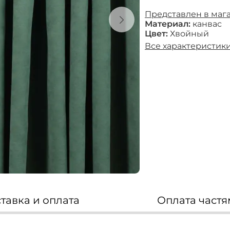
Представлен в маг
Материал:
канвас
Цвет:
Хвойный
Все характеристик
Мягкая мебель
диваны
модульные диваны
кресла
пуфы
кресла-кровати
бескаркасная мебель
тавка и оплата
Оплата част