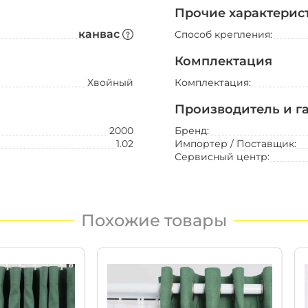
Прочие характерис
канвас
Способ крепления:
 долговечная ткань,
Комплектация
мнется. Канвас хорошо
Хвойный
Комплектация:
своей плотности. Эта
ыгорает на солнце, при
Свет
Производитель и г
светильники
2000
Бренд:
бра
1.02
Импортер / Поставщик:
торшеры
Сервисный центр:
настольные лампы
ночники
лампочки