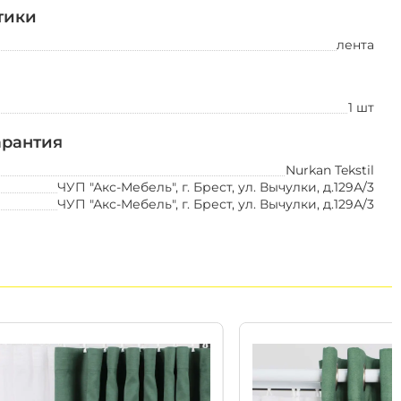
тики
лента
1 шт
Товары для дома
арантия
аксессуары для ванной
Nurkan Tekstil
стеллажи, этажерки
ЧУП "Акс-Мебель", г. Брест, ул. Вычулки, д.129А/3
мебель и аксессуары из
ЧУП "Акс-Мебель", г. Брест, ул. Вычулки, д.129А/3
бамбука
органайзеры, контейнеры
свечи, ароматы для дома
вешалки напольные
вешалки настенные,
надверные
вешалки-плечики